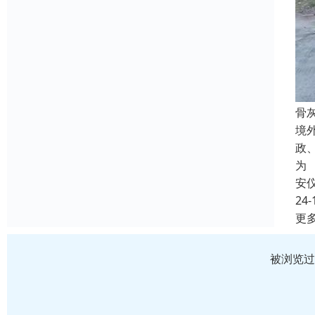
骨
境
政
为
安
24-
更
被浏览过 