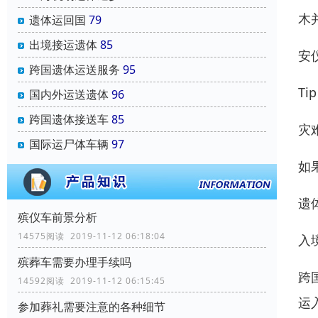
木
遗体运回国
79
出境接运遗体
85
安
跨国遗体运送服务
95
T
国内外运送遗体
96
跨国遗体接送车
85
灾
国际运尸体车辆
97
如
遗
殡仪车前景分析
14575阅读 2019-11-12 06:18:04
入
殡葬车需要办理手续吗
跨
14592阅读 2019-11-12 06:15:45
运
参加葬礼需要注意的各种细节