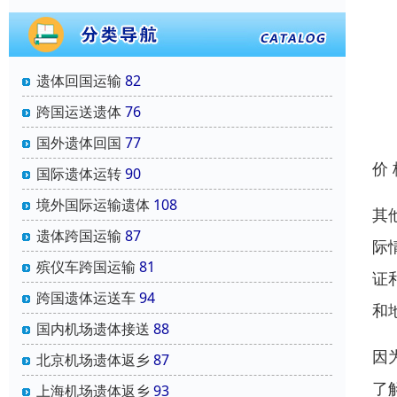
遗体回国运输
82
跨国运送遗体
76
国外遗体回国
77
价
国际遗体运转
90
境外国际运输遗体
108
其
遗体跨国运输
87
际
殡仪车跨国运输
81
证
跨国遗体运送车
94
和
国内机场遗体接送
88
因
北京机场遗体返乡
87
了
上海机场遗体返乡
93