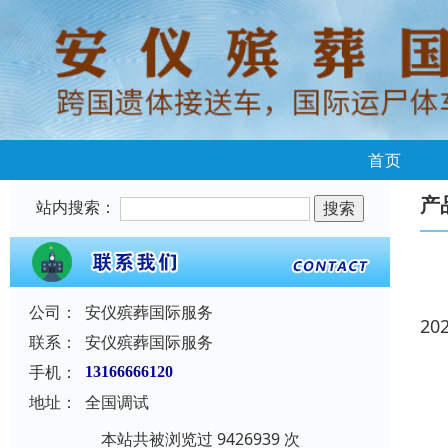
首页
产
站内搜索：
公司：
安仪殡葬国际服务
20
联系：
安仪殡葬国际服务
手机：
13166666120
地址：
全国调试
本站共被浏览过 9426939 次