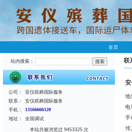
首页
联
站内搜索：
安
公司：
安仪殡葬国际服务
地
联系：
安仪殡葬国际服务
电
手机：
13166666120
手
地址：
全国调试
传
本站共被浏览过 9453325 次