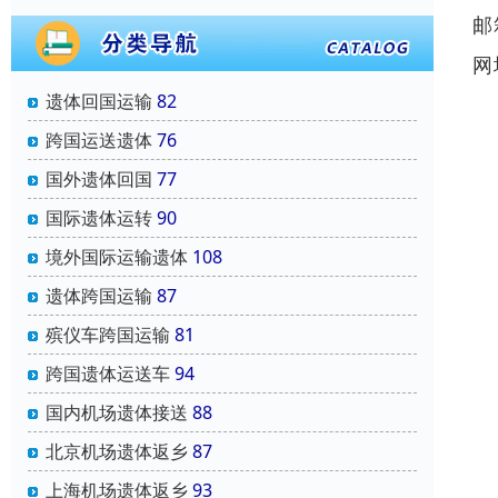
邮
网
遗体回国运输
82
跨国运送遗体
76
国外遗体回国
77
国际遗体运转
90
境外国际运输遗体
108
遗体跨国运输
87
殡仪车跨国运输
81
跨国遗体运送车
94
国内机场遗体接送
88
北京机场遗体返乡
87
上海机场遗体返乡
93