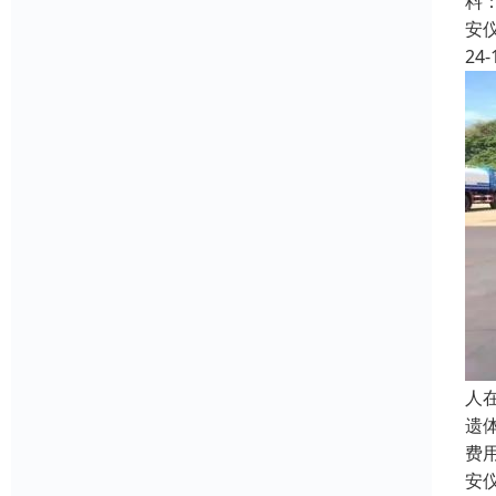
料
安
24-
人
遗
费
安