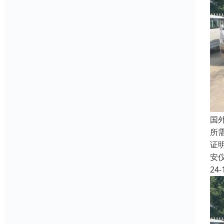
国
所
证
安
24-