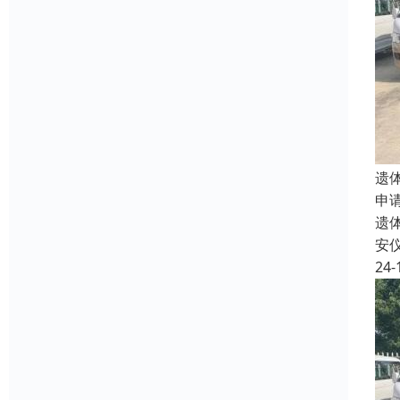
遗
申
遗
安
24-