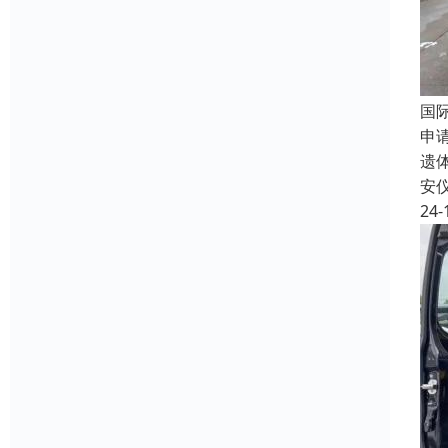
国
申
遗
安
24-