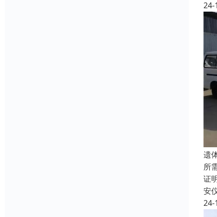
24-
遗
所
证
安
24-