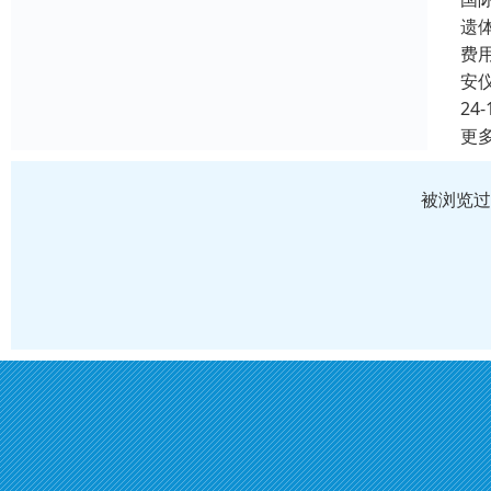
遗
费
安
24-
更
被浏览过 