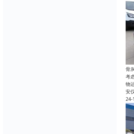
骨
考
物
安
24-