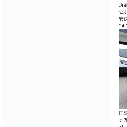
所
证
安
24-
国
办