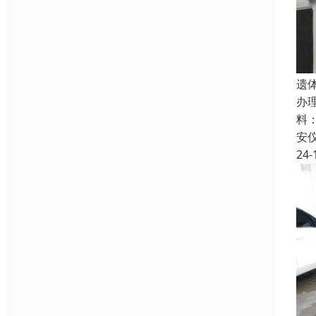
遗
办
料
安
24-