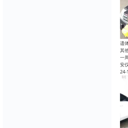
遗
其
一
安
24-