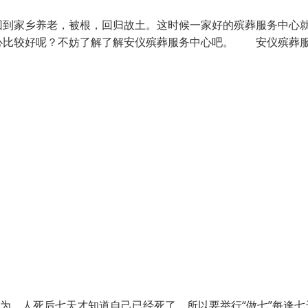
到家乡养老，被根，回归故土。这时候一家好的殡葬服务中心
心比较好呢？不妨了解了解安仪殡葬服务中心吧。 安仪殡葬
为，人死后七天才知道自己已经死了，所以要举行“做七”每逢七