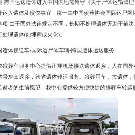
境 跨国运送遗体进入中国内地需遵守《关于尸体运输管
外运入遗体及殡仪事宜，统一由中国殡葬协会国际运尸网
事项 由于国外法律规定不同，长期不处理遗体无助于解
行处理遗体(如埋葬或火化)。
国遗体接送车-国际运尸体车辆-跨国遗体运送服务
仪殡葬车服务中心提供正规机场接送遗体返乡，人在国外
体骨灰盒返乡，跨省遗体转运服务。殡葬用车，拉遗体，
足逝者的生前愿望，我中心提供较方便快捷的殡葬车转运