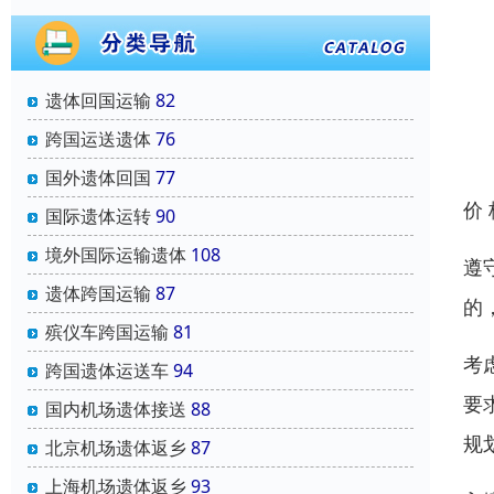
遗体回国运输
82
跨国运送遗体
76
国外遗体回国
77
价
国际遗体运转
90
境外国际运输遗体
108
遵
遗体跨国运输
87
的
殡仪车跨国运输
81
考
跨国遗体运送车
94
要
国内机场遗体接送
88
规
北京机场遗体返乡
87
上海机场遗体返乡
93