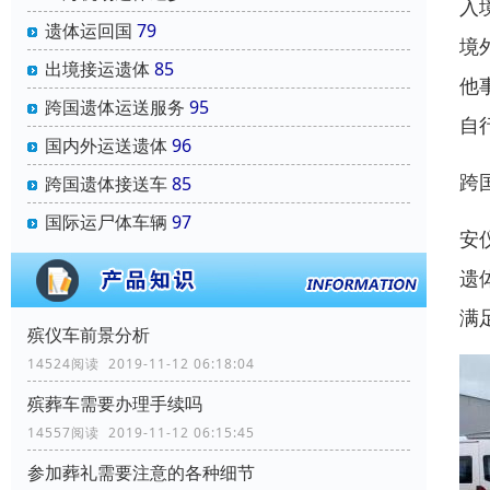
入
遗体运回国
79
境
出境接运遗体
85
他
跨国遗体运送服务
95
自
国内外运送遗体
96
跨
跨国遗体接送车
85
国际运尸体车辆
97
安
遗
满
殡仪车前景分析
14524阅读 2019-11-12 06:18:04
殡葬车需要办理手续吗
14557阅读 2019-11-12 06:15:45
参加葬礼需要注意的各种细节