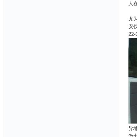
人
生
尤
安
22-
异
做