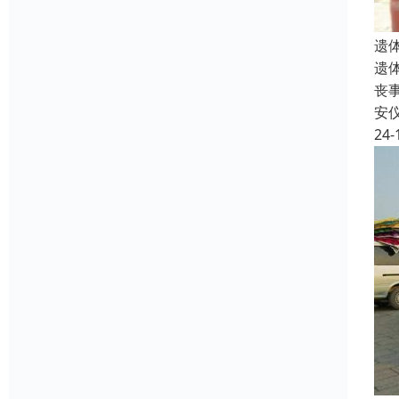
遗
遗
丧
安
24-